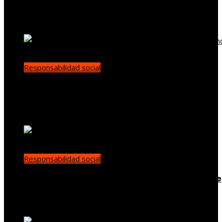
supervisión ambiental global
demo
Hace 1 día
Responsabilidad social
La evolución de la diplomacia ambiental tras la
conferencia de Estocolmo
Diego Santamaría
Hace 2 días
Responsabilidad social
Las 15 donaciones individuales más grandes que
han transformado la filantropía moderna
Yenny Paredes
Hace 3 días