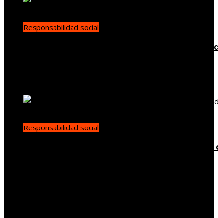
Responsabilidad social
Buenas prácticas de RSE para promover diversi
en empleo y compras responsables en Estados
Unidos
Ryan Whitmore
Hace 4 días
Responsabilidad social
Cómo el trabajo infantil en las minas de carbón 
Estados Unidos impulsó reformas sociales
Carla Vilanova
Hace 1 semana