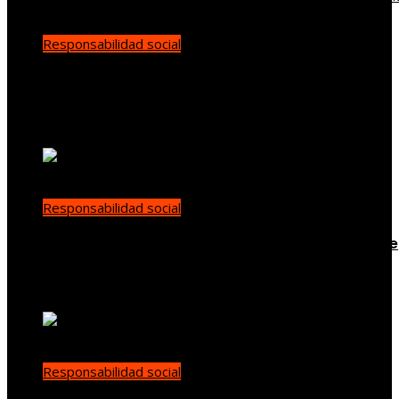
Responsabilidad social
La evolución de la diplomacia ambiental tras la
conferencia de Estocolmo
Diego Santamaría
Hace 4 días
Responsabilidad social
Las 15 donaciones individuales más grandes que
han transformado la filantropía moderna
Yenny Paredes
Hace 5 días
Responsabilidad social