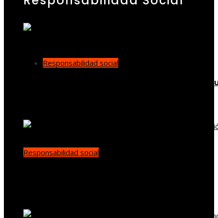
Responsabilidad Social
Responsabilidad social
Las 15 ONG que lideran en presupuesto y cobert
internacional
Carla Vilanova
Hace 2 días
Responsabilidad social
Cómo los desastres industriales cambiaron la
supervisión ambiental global
demo
Hace 3 días