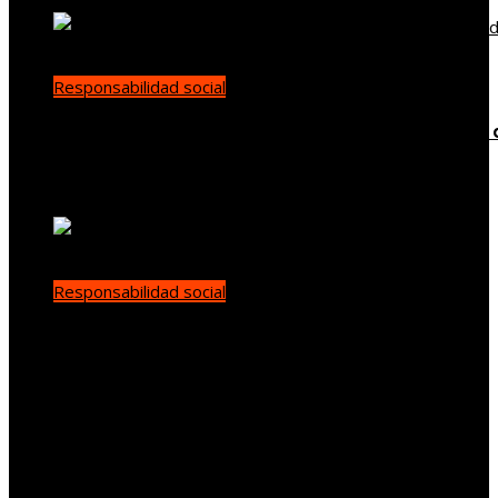
Responsabilidad social
Cómo el trabajo infantil en las minas de carbón 
Estados Unidos impulsó reformas sociales
Carla Vilanova
Hace 7 días
Responsabilidad social
Libertad y democracia: claves para la
representación auténtica y el debate público
demo
Hace 1 semana