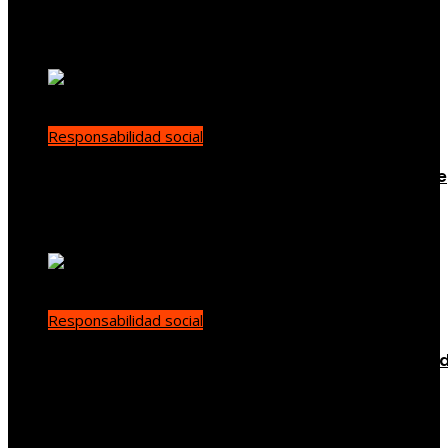
supervisión ambiental global
demo
Hace 11 horas
Responsabilidad social
Las 15 donaciones individuales más grandes que
han transformado la filantropía moderna
Yenny Paredes
Hace 3 días
Responsabilidad social
Buenas prácticas de RSE para promover diversi
en empleo y compras responsables en Estados
Unidos
Ryan Whitmore
Hace 3 días