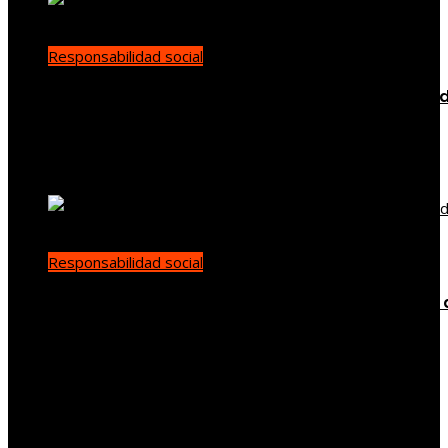
Responsabilidad social
Buenas prácticas de RSE para promover diversi
en empleo y compras responsables en Estados
Unidos
Ryan Whitmore
Hace 4 días
Responsabilidad social
Cómo el trabajo infantil en las minas de carbón 
Estados Unidos impulsó reformas sociales
Carla Vilanova
Hace 1 semana