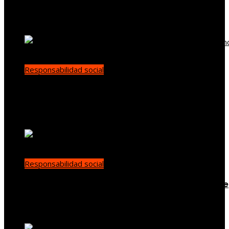
supervisión ambiental global
demo
Hace 1 día
Responsabilidad social
La evolución de la diplomacia ambiental tras la
conferencia de Estocolmo
Diego Santamaría
Hace 2 días
Responsabilidad social
Las 15 donaciones individuales más grandes que
han transformado la filantropía moderna
Yenny Paredes
Hace 3 días