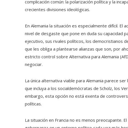
complicación común: la polarización política y la inc
crecientes divisiones ideológicas.
En Alemania la situación es especialmente difícil. El
nivel de desgaste que pone en duda su capacidad par
ejecutivo, sus rivales políticos, los democristianos 
que les obliga a plantearse alianzas que son, por ah
estricto control sobre Alternativa para Alemania (Af
negociar.
La única alternativa viable para Alemania parece ser 
que incluya a los socialdemócratas de Scholz, los Ve
embargo, esta opción no está exenta de controversi
políticas.
La situación en Francia no es menos preocupante. E
gobernanza en un entorno político cada vez más hos