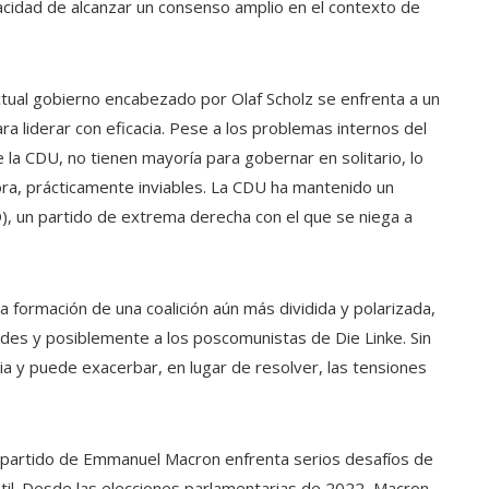
apacidad de alcanzar un consenso amplio en el contexto de
 actual gobierno encabezado por Olaf Scholz se enfrenta a un
a liderar con eficacia. Pese a los problemas internos del
de la CDU, no tienen mayoría para gobernar en solitario, lo
ora, prácticamente inviables. La CDU ha mantenido un
D), un partido de extrema derecha con el que se niega a
la formación de una coalición aún más dividida y polarizada,
rdes y posiblemente a los poscomunistas de Die Linke. Sin
a y puede exacerbar, en lugar de resolver, las tensiones
l partido de Emmanuel Macron enfrenta serios desafíos de
til. Desde las elecciones parlamentarias de 2022, Macron