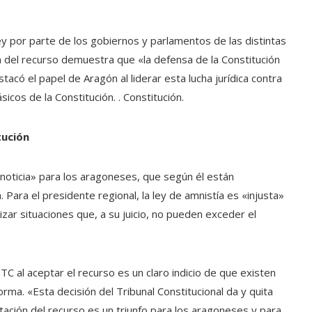
ey por parte de los gobiernos y parlamentos de las distintas
del recurso demuestra que «la defensa de la Constitución
acó el papel de Aragón al liderar esta lucha jurídica contra
icos de la Constitución. . Constitución.
tución
noticia» para los aragoneses, que según él están
Para el presidente regional, la ley de amnistía es «injusta»
izar situaciones que, a su juicio, no pueden exceder el
TC al aceptar el recurso es un claro indicio de que existen
rma. «Esta decisión del Tribunal Constitucional da y quita
tación del recurso es un triunfo para los aragoneses y para