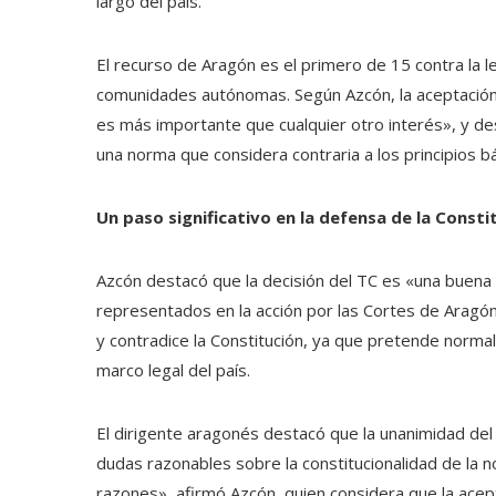
largo del país.
El recurso de Aragón es el primero de 15 contra la l
comunidades autónomas. Según Azcón, la aceptación 
es más importante que cualquier otro interés», y dest
una norma que considera contraria a los principios bás
Un paso significativo en la defensa de la Consti
Azcón destacó que la decisión del TC es «una buena 
representados en la acción por las Cortes de Aragón. 
y contradice la Constitución, ya que pretende normal
marco legal del país.
El dirigente aragonés destacó que la unanimidad del 
dudas razonables sobre la constitucionalidad de la no
razones», afirmó Azcón, quien considera que la acep