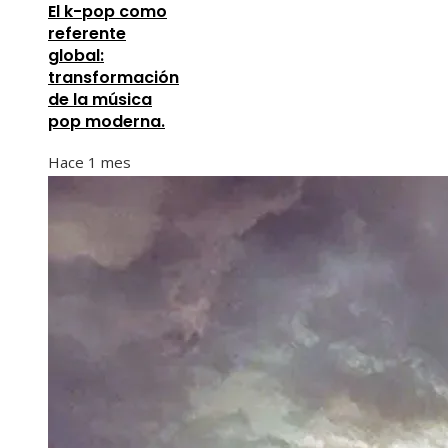
El k-pop como
referente
global:
transformación
de la música
pop moderna.
Hace 1 mes