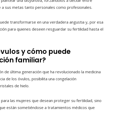
 plantear una disyuntiva, forzándolos a decidir entre
ose a sus metas tanto personales como profesionales.
puede transformarse en una verdadera angustia y, por esa
ón para quienes deseen resguardar su fertilidad hasta el
e óvulos y cómo puede
ción familiar?
ión de última generación que ha revolucionado la medicina
ia de los óvulos, posibilita una congelación
istales de hielo.
s para las mujeres que desean proteger su fertilidad, sino
s que están sometiéndose a tratamientos médicos que