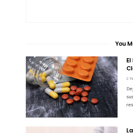
You Ma
El
Cl
Y
Dej
sus
res
La