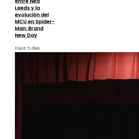
entre Ned
Leeds y la
evolución del
MCU en Spider-
Man: Brand
New Day
Hace 5 días