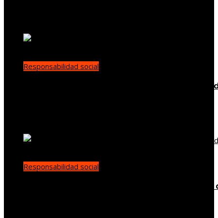
han transformado la filantropía moderna
Yenny Paredes
Hace 2 días
Responsabilidad social
Buenas prácticas de RSE para promover diversi
en empleo y compras responsables en Estados
Unidos
Ryan Whitmore
Hace 2 días
Responsabilidad social
Cómo el trabajo infantil en las minas de carbón 
Estados Unidos impulsó reformas sociales
Carla Vilanova
Hace 6 días