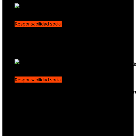
Responsabilidad social
Libertad y democracia: claves para la
representación auténtica y el debate público
demo
Hace 1 semana
Responsabilidad social
Impacto de la RSE en la calidad del cacao de Sa
Tomé y Príncipe
demo
Hace 2 semanas