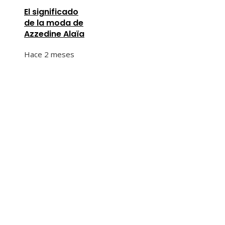
El significado
de la moda de
Azzedine Alaïa
Hace 2 meses
Entradas Recientes
Cómo los desastres industriales cambiaron la
supervisión ambiental global
Cómo la Gran Depresión de 1929 cambió la supervis
bancaria mundial
Las 15 donaciones individuales más grandes que ha
transformado la filantropía moderna
El Teatro Olímpico de Vicenza y otros teatros histór
en uso
Buenas prácticas de RSE para promover diversidad