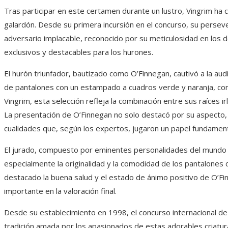
Tras participar en este certamen durante un lustro, Vingrim ha c
galardón. Desde su primera incursión en el concurso, su perseve
adversario implacable, reconocido por su meticulosidad en los d
exclusivos y destacables para los hurones.
El hurón triunfador, bautizado como O’Finnegan, cautivó a la aud
de pantalones con un estampado a cuadros verde y naranja, con
Vingrim, esta selección refleja la combinación entre sus raíces 
La presentación de O’Finnegan no solo destacó por su aspecto, 
cualidades que, según los expertos, jugaron un papel fundamental
El jurado, compuesto por eminentes personalidades del mundo d
especialmente la originalidad y la comodidad de los pantalones
destacado la buena salud y el estado de ánimo positivo de O’Fi
importante en la valoración final.
Desde su establecimiento en 1998, el concurso internacional d
tradición amada por los apasionados de estas adorables criatu