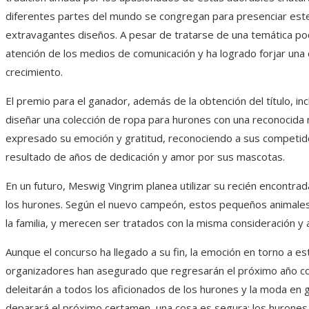
diferentes partes del mundo se congregan para presenciar este
extravagantes diseños. A pesar de tratarse de una temática poc
atención de los medios de comunicación y ha logrado forjar un
crecimiento.
El premio para el ganador, además de la obtención del título, in
diseñar una colección de ropa para hurones con una reconocida
expresado su emoción y gratitud, reconociendo a sus competid
resultado de años de dedicación y amor por sus mascotas.
En un futuro, Meswig Vingrim planea utilizar su recién encontr
los hurones. Según el nuevo campeón, estos pequeños animale
la familia, y merecen ser tratados con la misma consideración y
Aunque el concurso ha llegado a su fin, la emoción en torno a es
organizadores han asegurado que regresarán el próximo año 
deleitarán a todos los aficionados de los hurones y la moda en
deparará el próximo certamen, una cosa es segura: los hurones