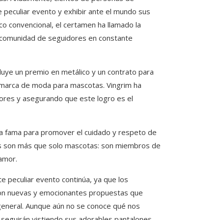
 peculiar evento y exhibir ante el mundo sus
o convencional, el certamen ha llamado la
a comunidad de seguidores en constante
cluye un premio en metálico y un contrato para
 marca de moda para mascotas. Vingrim ha
ores y asegurando que este logro es el
ada fama para promover el cuidado y respeto de
s son más que solo mascotas: son miembros de
 amor.
te peculiar evento continúa, ya que los
con nuevas y emocionantes propuestas que
 general. Aunque aún no se conoce qué nos
 seguirán vistiendo sus adorables pantalones…