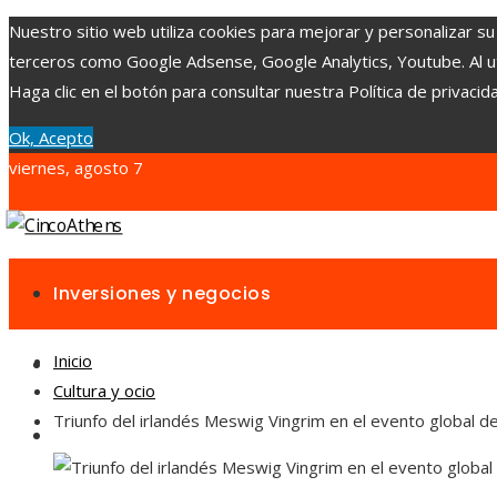
Nuestro sitio web utiliza cookies para mejorar y personalizar su
terceros como Google Adsense, Google Analytics, Youtube. Al uti
Haga clic en el botón para consultar nuestra Política de privacid
Ok, Acepto
viernes, agosto 7
Inversiones y negocios
Inicio
Ciencia y tecnología
Cultura y ocio
Triunfo del irlandés Meswig Vingrim en el evento global 
Cultura y ocio