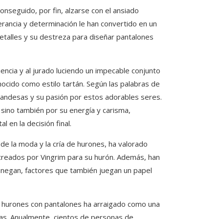
onseguido, por fin, alzarse con el ansiado
rancia y determinación le han convertido en un
etalles y su destreza para diseñar pantalones
iencia y al jurado luciendo un impecable conjunto
ocido como estilo tartán. Según las palabras de
irlandesas y su pasión por estos adorables seres.
sino también por su energía y carisma,
 en la decisión final.
e la moda y la cría de hurones, ha valorado
 creados por Vingrim para su hurón. Además, han
nnegan, factores que también juegan un papel
e hurones con pantalones ha arraigado como una
ras. Anualmente, cientos de personas de