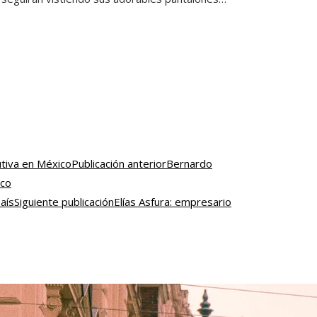
Publicación anterior
Bernardo
ico
Siguiente publicación
Elías Asfura: empresario