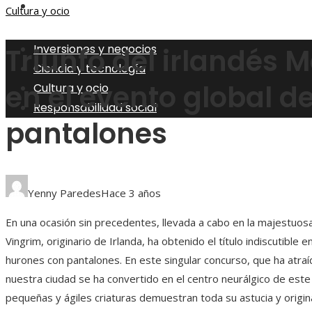
Responsabilidad social
Cultura y ocio
Inversiones y negocios
Triunfo del irlandés 
Ciencia y tecnología
en el evento global d
Cultura y ocio
Responsabilidad social
pantalones
Yenny Paredes
Hace 3 años
En una ocasión sin precedentes, llevada a cabo en la majestuos
Vingrim, originario de Irlanda, ha obtenido el título indiscutible 
hurones con pantalones. En este singular concurso, que ha atra
nuestra ciudad se ha convertido en el centro neurálgico de est
pequeñas y ágiles criaturas demuestran toda su astucia y origin