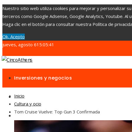
Nuestro sitio web utiliza cookies para mejorar y personalizar su
terceros como Google Adsense, Google Analytics, Youtube. Al uti
Haga clic en el botón para consultar nuestra Política de privacid
Ok, Acepto
jueves, agosto 6
15:05:42
Inversiones y negocios
Inicio
Ciencia y tecnología
Cultura y ocio
Tom Cruise Vuelve: Top Gun 3 Confirmada
Cultura y ocio