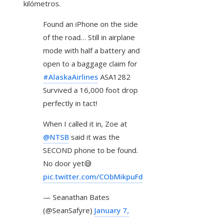
kilómetros.
Found an iPhone on the side
of the road… Still in airplane
mode with half a battery and
open to a baggage claim for
#AlaskaAirlines
ASA1282
Survived a 16,000 foot drop
perfectly in tact!
When I called it in, Zoe at
@NTSB
said it was the
SECOND phone to be found.
No door yet😅
pic.twitter.com/CObMikpuFd
— Seanathan Bates
(@SeanSafyre)
January 7,