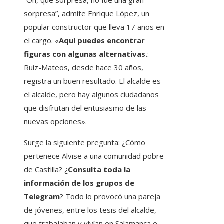
“Oh, qué sorpresa, no fue una gran
sorpresa”, admite Enrique López, un
popular constructor que lleva 17 años en
el cargo. «
Aquí puedes encontrar
figuras con algunas alternativas.
:
Ruiz-Mateos, desde hace 30 años,
registra un buen resultado. El alcalde es
el alcalde, pero hay algunos ciudadanos
que disfrutan del entusiasmo de las
nuevas opciones».
Surge la siguiente pregunta: ¿Cómo
pertenece Alvise a una comunidad pobre
de Castilla? ¿
Consulta toda la
información de los grupos de
Telegram
? Todo lo provocó una pareja
de jóvenes, entre los tesis del alcalde,
que trabajaban y vivían en Salamanca e