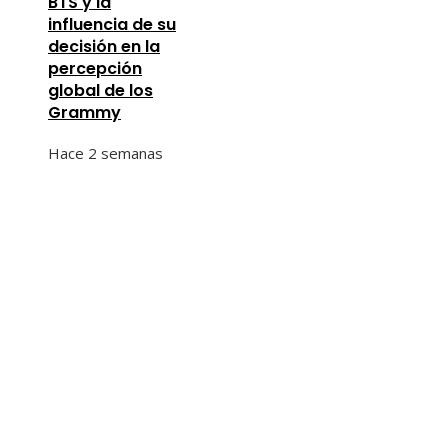
BTS y la
influencia de su
decisión en la
percepción
global de los
Grammy
Hace 2 semanas
Entradas Recientes
Los 10 telescopios con espejos gigantes que
redefinieron la astronomía moderna
Las 15 adquisiciones corporativas más valiosas de l
historia
Las 15 ONG que lideran en presupuesto y cobertur
internacional
Cómo los desastres industriales cambiaron la
supervisión ambiental global