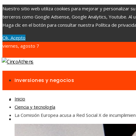
Nuestro sitio web utiliza cookies para mejorar y personalizar su
terceros como Google Adsense, Google Analytics, Youtube. Al uti
Haga clic en el botón para consultar nuestra Política de privacid
Ok, Acepto
viernes, agosto 7
Inversiones y negocios
Inicio
Ciencia y tecnología
Ciencia y tecnología
La Comisión Europea acusa a Red Social X de incumplimient
Cultura y ocio