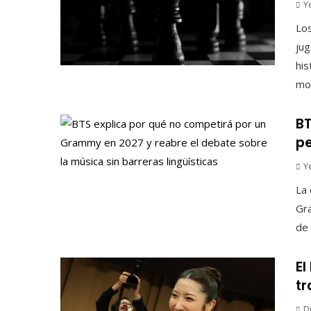
Y
Lo
jug
his
mod
BT
pe
Y
La 
Gra
de 
El
tr
D