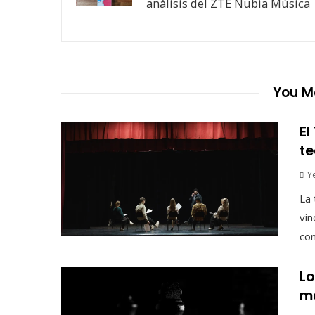
análisis del ZTE Nubia Música
You Ma
El
te
Y
La 
vin
con
Lo
ma