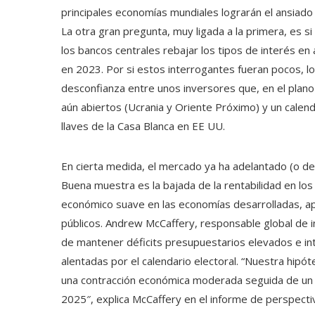
principales economías mundiales lograrán el ansiado a
La otra gran pregunta, muy ligada a la primera, es si 
los bancos centrales rebajar los tipos de interés e
en 2023. Por si estos interrogantes fueran pocos, l
desconfianza entre unos inversores que, en el plano
aún abiertos (Ucrania y Oriente Próximo) y un calendar
llaves de la Casa Blanca en EE UU.
En cierta medida, el mercado ya ha adelantado (o de
Buena muestra es la bajada de la rentabilidad en lo
económico suave en las economías desarrolladas, a
públicos. Andrew McCaffery, responsable global de in
de mantener déficits presupuestarios elevados e in
alentadas por el calendario electoral. “Nuestra hipót
una contracción económica moderada seguida de un 
2025″, explica McCaf­fery en el informe de perspecti