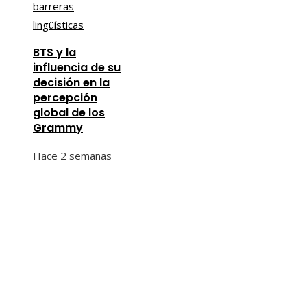
BTS y la
influencia de su
decisión en la
percepción
global de los
Grammy
Hace 2 semanas
Entradas Recientes
Los 10 telescopios con espejos gigantes que
redefinieron la astronomía moderna
Las 15 adquisiciones corporativas más valiosas de l
historia
Las 15 ONG que lideran en presupuesto y cobertur