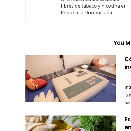
libres de tabaco y nicotina en
República Dominicana
You Ma
Có
in
D
Int
la 
nac
Es
en