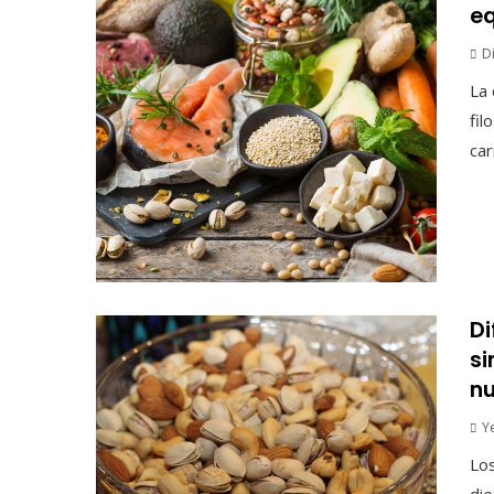
eq
D
La 
fil
car
Di
si
nu
Y
Lo
die