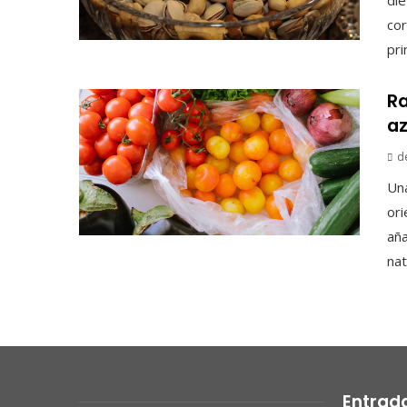
cor
pri
Ra
az
d
Una
ori
aña
nat.
Entrad