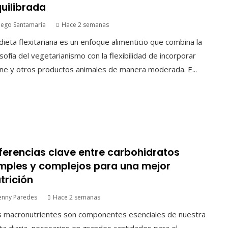
uilibrada
iego Santamaría
Hace 2 semanas
dieta flexitariana es un enfoque alimenticio que combina la
osofía del vegetarianismo con la flexibilidad de incorporar
ne y otros productos animales de manera moderada. E...
ferencias clave entre carbohidratos
mples y complejos para una mejor
trición
enny Paredes
Hace 2 semanas
s macronutrientes son componentes esenciales de nuestra
ta diaria, necesarios en grandes cantidades para el