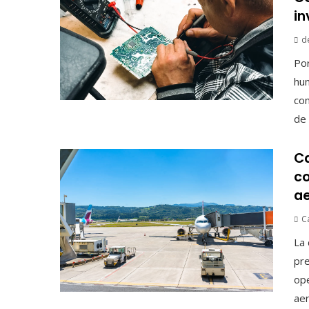
in
d
Por
hum
com
de .
Ca
co
ae
C
La 
pre
ope
aer