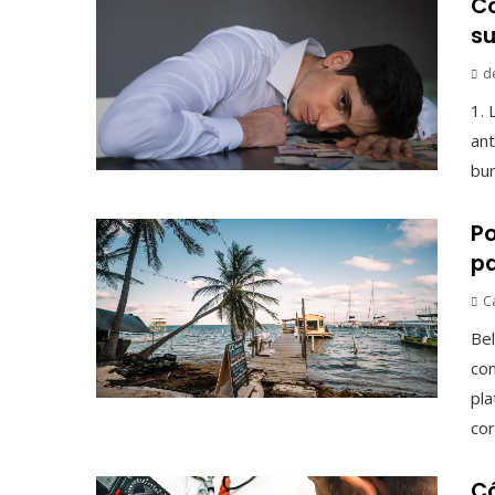
Có
su
d
1. 
ant
bur
Po
pa
C
Bel
con
pla
cor
Có