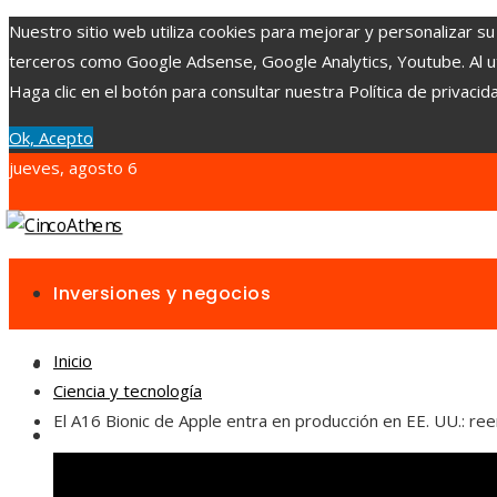
Nuestro sitio web utiliza cookies para mejorar y personalizar su
terceros como Google Adsense, Google Analytics, Youtube. Al uti
Haga clic en el botón para consultar nuestra Política de privacid
Ok, Acepto
jueves, agosto 6
Inversiones y negocios
Inicio
Ciencia y tecnología
Ciencia y tecnología
El A16 Bionic de Apple entra en producción en EE. UU.: 
Cultura y ocio