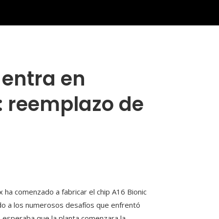
 entra en
.: reemplazo de
ha comenzado a fabricar el chip A16 Bionic
bido a los numerosos desafíos que enfrentó
se esperaba que la planta comenzara la