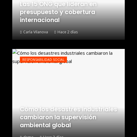
Las 15 ONG que lideran en
presupuesto y cobertura
internacional
Carla Vilanova
Hace 2 días
RESPONSABILIDAD SOCIAL
Cómo los desastres industriales
cambiaron la supervisión
ambiental global