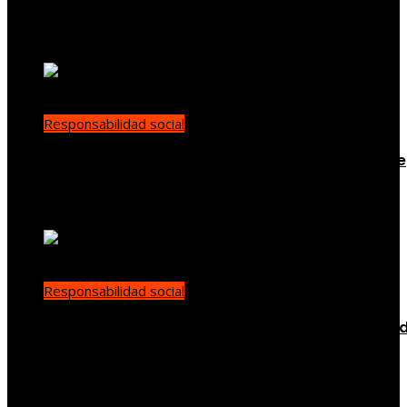
supervisión ambiental global
demo
Hace 11 horas
Responsabilidad social
Las 15 donaciones individuales más grandes que
han transformado la filantropía moderna
Yenny Paredes
Hace 3 días
Responsabilidad social
Buenas prácticas de RSE para promover diversi
en empleo y compras responsables en Estados
Unidos
Ryan Whitmore
Hace 3 días