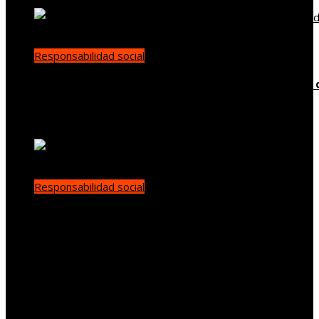
Responsabilidad social
Cómo el trabajo infantil en las minas de carbón 
Estados Unidos impulsó reformas sociales
Carla Vilanova
Hace 7 días
Responsabilidad social
Libertad y democracia: claves para la
representación auténtica y el debate público
demo
Hace 1 semana