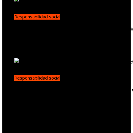
Responsabilidad social
Buenas prácticas de RSE para promover diversi
en empleo y compras responsables en Estados
Unidos
Ryan Whitmore
Hace 4 días
Responsabilidad social
Cómo el trabajo infantil en las minas de carbón 
Estados Unidos impulsó reformas sociales
Carla Vilanova
Hace 1 semana