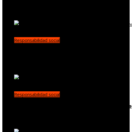
supervisión ambiental global
demo
Hace 1 día
Responsabilidad social
La evolución de la diplomacia ambiental tras la
conferencia de Estocolmo
Diego Santamaría
Hace 2 días
Responsabilidad social
Las 15 donaciones individuales más grandes que
han transformado la filantropía moderna
Yenny Paredes
Hace 3 días