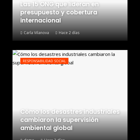
Las 15 ONG que lideran en
presupuesto y cobertura
internacional
Carla Vilanova
Hace 2 días
RESPONSABILIDAD SOCIAL
Cómo los desastres industriales
cambiaron la supervisión
ambiental global