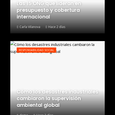
Las 15 ONG que lideran en
presupuesto y cobertura
internacional
Carla Vilanova
Hace 2 días
RESPONSABILIDAD SOCIAL
Cómo los desastres industriales
cambiaron la supervisión
ambiental global